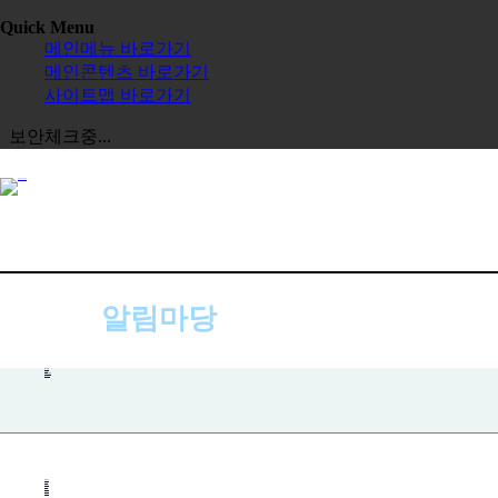
Quick Menu
메인메뉴 바로가기
메인콘텐츠 바로가기
사이트맵 바로가기
보안체크중...
알림마당
공지사항
공지사항
사진첩
자주하는 질문
묻고 답하기
전체보기
교육원
한글학교
장학금
정보공시
한국 유학
보도자료