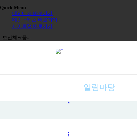
Quick Menu
메인메뉴 바로가기
메인콘텐츠 바로가기
사이트맵 바로가기
보안체크중...
알림마당
공지사항
사진첩
자주하는 질문
묻고 답하기
전체보기
교육원
한글학교
장학금
정보공시
한국 유학
보도자료