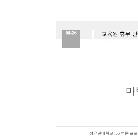
01.16
2026
교육원 휴무 안내
분류 :
교육원
No.
924
등록일 :
2026.01.16
작성자 :
Admin
마
성균관대학교 ISS 여름 프로그램