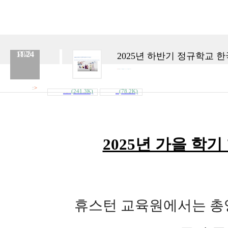
11.24
2025
2025년 하반기 정규학교 
분류 :
교육원
No.
915
등록일 :
2025.11.24
작성자 :
Admin
>
첨부파일
(241.3K)
(78.2K)
내려받기
교사연수_선생님들2025.PNG
교사연수.PNG
2025년 가을 학
휴스턴 교육원에서는 총영