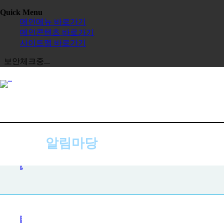
Quick Menu
메인메뉴 바로가기
메인콘텐츠 바로가기
사이트맵 바로가기
보안체크중...
알림마당
공지사항
공지사항
사진첩
자주하는 질문
묻고 답하기
전체보기
교육원
한글학교
장학금
정보공시
한국 유학
보도자료