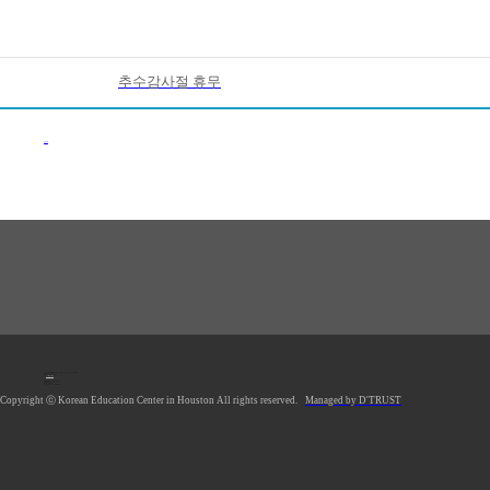
추수감사절 휴무
이전목록
1990 Post Oak Blvd, #1370, Houston, TX 77056 U.S.A.
Tel: 713.961.4104
Fax: 713.961.4135
E-mail:
hkecsec@gmail.com
Office hours: Mon-Fri 9AM-5PM
Saturday Closed
Sunday Closed
*Lunch Hour 12PM-1PM
Copyright ⓒ Korean Education Center in Houston All rights reserved.
Managed by D'TRUST