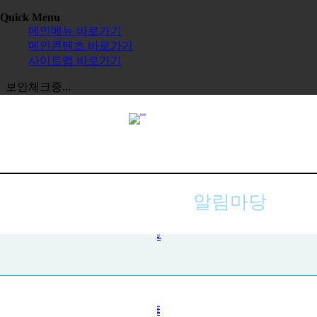
Quick Menu
메인메뉴 바로가기
메인콘텐츠 바로가기
사이트맵 바로가기
보안체크중...
알림마당
공지사항
사진첩
자주하는 질문
묻고 답하기
전체보기
교육원
한글학교
장학금
정보공시
한국 유학
보도자료