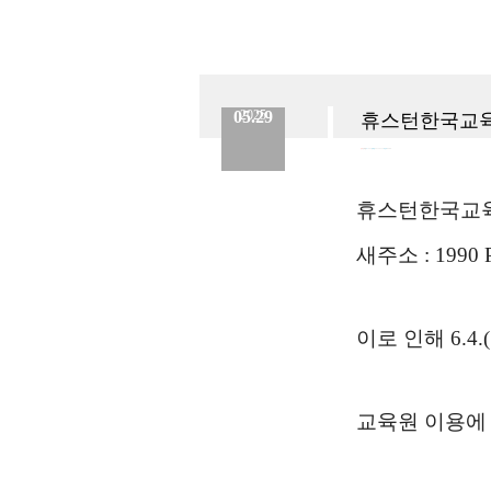
05.29
2025
휴스턴한국교육
분류 :
교육원
No.
885
등록일 :
2025.05.29
작성자 :
Admin
휴스턴한국교육원
새주소 : 1990 P
이로 인해 6.
교육원 이용에