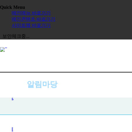
Quick Menu
메인메뉴 바로가기
메인콘텐츠 바로가기
사이트맵 바로가기
보안체크중...
알림마당
공지사항
공지사항
사진첩
자주하는 질문
묻고 답하기
전체보기
교육원
한글학교
장학금
정보공시
한국 유학
보도자료