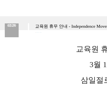
02.20
2024
교육원 휴무 안내 - Independence Moveme
분류 :
교육원
No.
776
등록일 :
2024.02.20
작성자 :
Admin
교육원 
3월 
삼일절