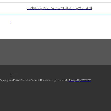
코리아타임즈 2024 외국인 한국어 말하기 대회
이전목록
1990 Post Oak Blvd, #1370, Houston, TX 77056 U.S.A.
Tel: 713.961.4104
Fax: 713.961.4135
E-mail:
hkecsec@gmail.com
Office hours: Mon-Fri 9AM-5PM
Saturday Closed
Sunday Closed
*Lunch Hour 12PM-1PM
Copyright ⓒ Korean Education Center in Houston All rights reserved.
Managed by D'TRUST