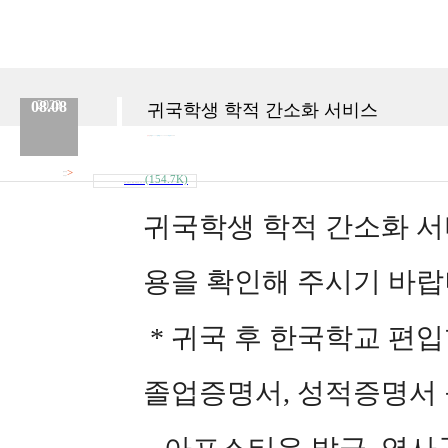
08.08
2023
귀국학생 학적 간소화 서비스
분류 :
교육원
No.
739
등록일 :
2023.08.08
작성자 :
Admin
>
첨부파일
(154.7K)
내려받기
외국_초중고교_졸업_학력인정_관련_안내..
귀국학생 학적 간소화 서
용을 확인해 주시기 바랍
* 귀국 후 한국학교 편
졸업증명서, 성적증명서 