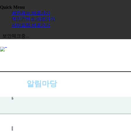
Quick Menu
메인메뉴 바로가기
메인콘텐츠 바로가기
사이트맵 바로가기
보안체크중...
알림마당
공지사항
공지사항
사진첩
자주하는 질문
묻고 답하기
전체보기
교육원
한글학교
장학금
정보공시
한국 유학
보도자료