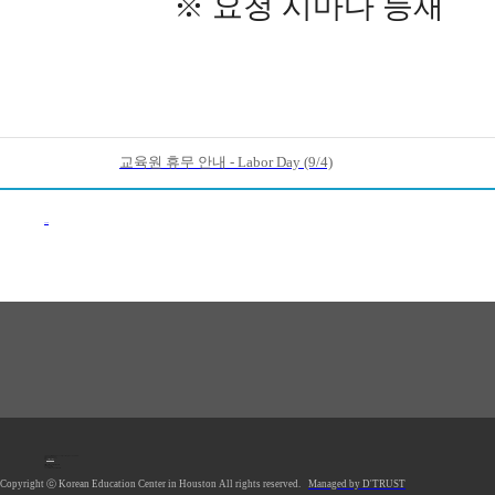
※ 요청 시마다 등재
교육원 휴무 안내 - Labor Day (9/4)
이전목록
1990 Post Oak Blvd, #1370, Houston, TX 77056 U.S.A.
Tel: 713.961.4104
Fax: 713.961.4135
E-mail:
hkecsec@gmail.com
Office hours: Mon-Fri 9AM-5PM
Saturday Closed
Sunday Closed
*Lunch Hour 12PM-1PM
Copyright ⓒ Korean Education Center in Houston All rights reserved.
Managed by D'TRUST