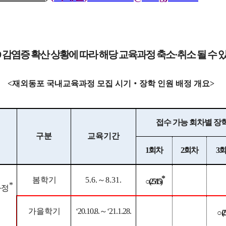
9
감염증 확산 상황
에 따라 해당 교육과정
축소
·
취소
될 수 
<
재외동포 국내교육과정 모집 시기
‧
장학 인원 배정 개요
>
접수 가능 회차별 장
구분
교육기간
1
회차
2
회차
3
회
*
봄학기
5.6.
～
8.31.
○
(25/15)
*
과정
가을학기
‘20.10.8.
～
‘21.1.28.
○
(25