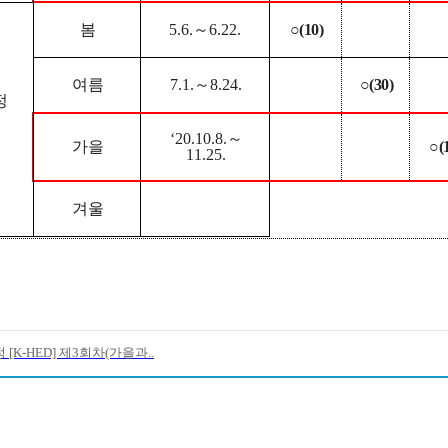
봄
5.6.
～
6.22.
○
(10)
여름
7.1.
～
8.24.
○
(30)
정
‘20.10.8.
～
가을
○
(
11.25.
겨울
[K-HED] 제3회차(가을과..