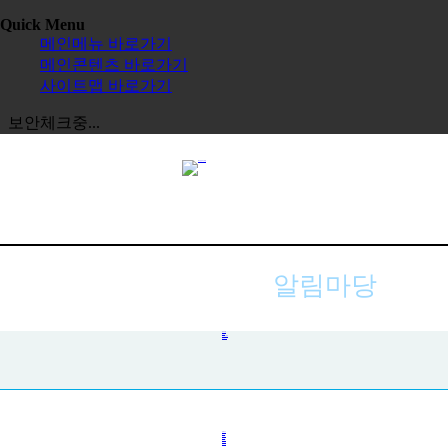
Quick Menu
메인메뉴 바로가기
메인콘텐츠 바로가기
사이트맵 바로가기
보안체크중...
알림마당
공지사항
사진첩
자주하는 질문
묻고 답하기
전체보기
교육원
한글학교
장학금
정보공시
한국 유학
보도자료