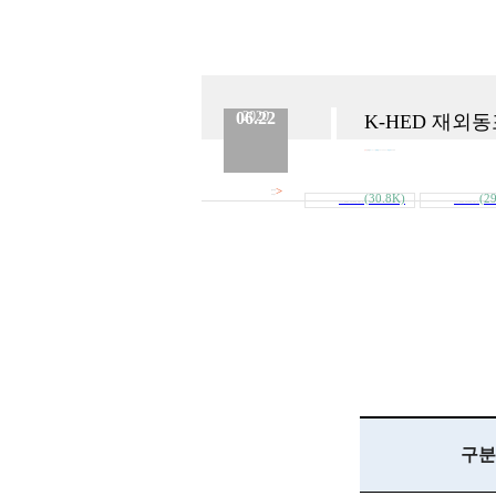
06.22
2020
K-HED 재외
분류 :
교육원
No.
573
등록일 :
2020.06.22
작성자 :
Admin
>
첨부파일
(30.8K)
(2
내려받기
2020_재외동포_국내교육과정_지원서_및_..
2020_재외동포_국내교육과정_지원서_및_..
구분