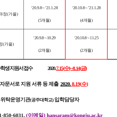
‘20.9.8
∼
‘21.1.28
‘20.10.8
∼
’21.1.28
과정
(
가을
)
(5
개월
)
(4
개월
)
‘20.9.8
∼
10.29
‘20.10.8
∼
11.25
정
(
가을
)
(2
개월
)
(2
개월
)
수학생
지원서 접수
2020.
7. 15 (
수
) ~ 8. 14 (
금
)
자문서로 지원 서류 등 제출
2020.
8.19(
수
)
)
위탁운영기관
입학담당자
(
공주대학교
)
1-850-6031
,
(
이메일
) hansaram@kongju.ac.kr