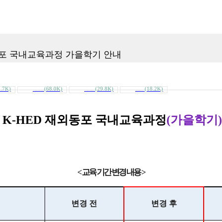
동포 국내교육과정 가을학기 안내
9.7K)
(68.0K)
(29.8K)
(18.2K)
2020_재외동포_국내교육과정_지원서_및_..
2020_재외동포_국내교육과정[K-HED]_수..
개인정보수집및이용동의서_영문_.docx
K-HED 재외동포 국내교육과정
(가을학기
)
<
교육 기간 변경 내용
>
변경 전
변경 후