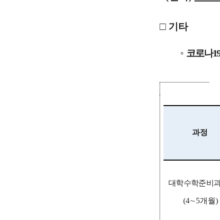
□
기타
◦
코로나
1
과정
대학수학준비
(4
∼
5
개월
)