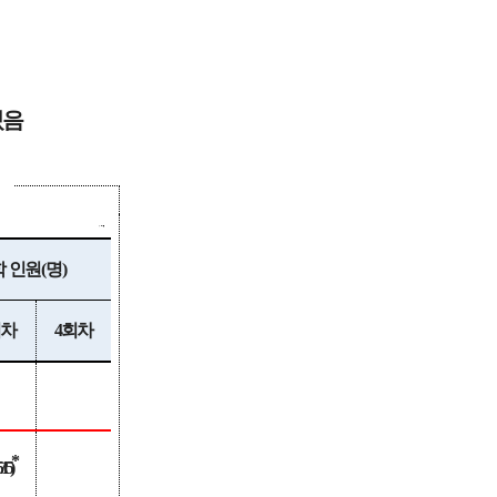
있음
학 인원
(
명
)
차
4
회차
*
/15)