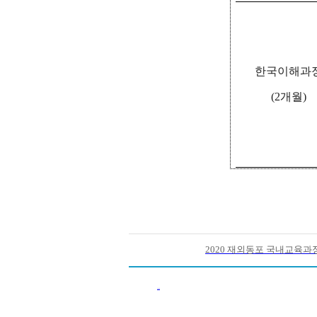
한국이해과
(2
개월
)
2020 재외동포 국내교육과정 
이전목록