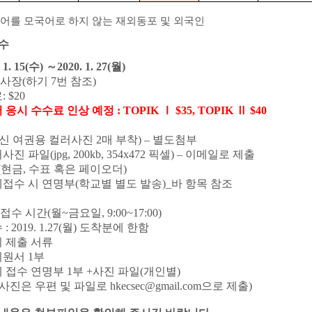
어를 모국어로 하지 않는 재외동포 및 외국인
수
 1. 15(
수
)
～
2020. 1. 27(
월
)
고사장
(
하기
7
번 참조
)
료
: $20
 응시 수수료 인상 예정
: TOPIK Ⅰ $35, TOPIK Ⅱ $40
신 여권용 컬러사진
2
매 부착
)
–
별도첨부
러사진 파일
(jpg, 200kb, 354x472
픽셀
)
–
이메일로 제출
(
현금
,
수표 혹은 페이오더
)
체접수 시 연명부
(
학교별 별도 발송
)_
바 항목 참조
접수 시간
(
월
~
금요일
, 9:00~17:00)
수
: 2019. 1.27(
월
)
도착분에 한함
 제출 서류
시원서
1
부
 접수 연명부
1
부
+
사진 파일
(
개인별
)
사진은 우편 및 파일로
hkecsec@gmail.com
으로 제출
)