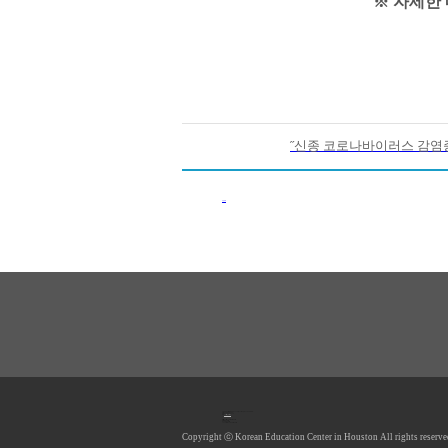
※ 자세한
˝신종 코로나바이러스 감염증
이전목록
1990 Post Oak Blvd, #1370, Houston, TX 77056 U.S.A.
Tel: 713.961.4104
Fax: 713.961.4135
E-mail:
hkecsec@gmail.com
Office hours: Mon-Fri 9AM-5PM
Saturday Closed
Sunday Closed
*Lunch Hour 12PM-1PM
Copyright ⓒ Korean Education Center in Houston All rights reserve