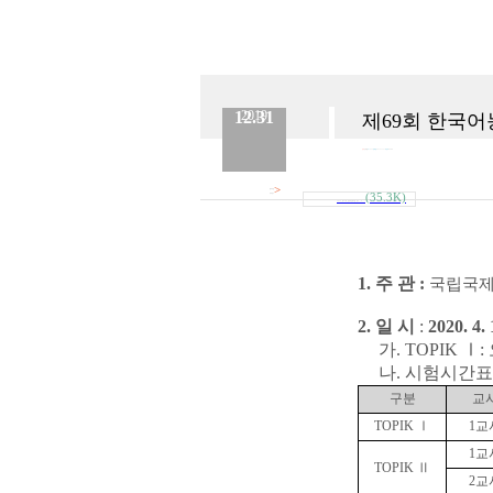
12.31
2019
제69회 한국어능
분류 :
교육원
No.
555
등록일 :
2019.12.31
작성자 :
Admin
>
첨부파일
(35.3K)
내려받기
2020_제69회_한국어능력시험_공고__6___..
1.
주 관
:
국립국
2.
일 시
:
2020. 4. 
가
. TOPIK Ⅰ:
나
.
시험시간표
구분
교
TOPIK Ⅰ
1
교
1
교
TOPIK Ⅱ
2
교