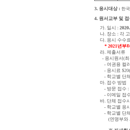
3.
응시대상
:
한국
4.
원서교부 및 접
가
.
일시
:
2020.
나
.
장소
:
각 
다
.
응시 수수
* 2021
년부터
라
.
제출서류
-
응시원서
(
최
-
여권용 컬
-
응시료
$20
-
학교별 단
마
.
접수 방법
-
방문 접수
:
-
이메일 접
바
.
단체 접수시
-
학교별 응
-
학교별 단체
(
연명부와 