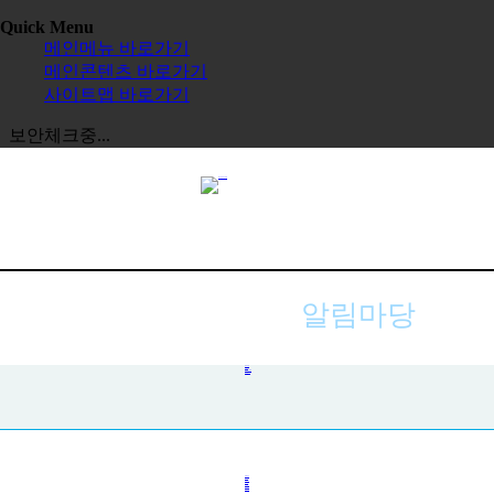
Quick Menu
메인메뉴 바로가기
메인콘텐츠 바로가기
사이트맵 바로가기
보안체크중...
알림마당
공지사항
사진첩
자주하는 질문
묻고 답하기
전체보기
교육원
한글학교
장학금
정보공시
한국 유학
보도자료