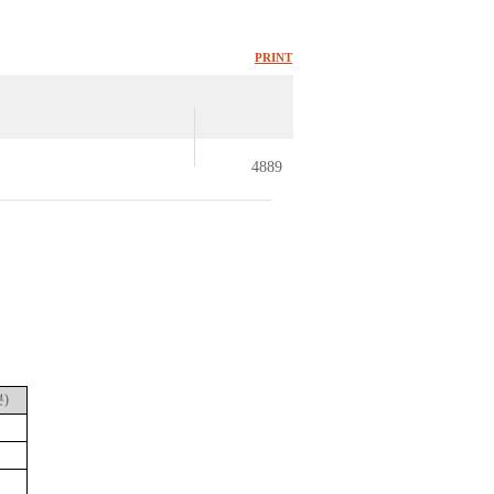
PRINT
4889
분
)