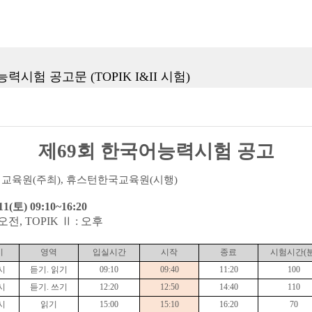
력시험 공고문 (TOPIK I&II 시험)
제
69
회 한국어능력시험 공고
제교육원
(
주최
),
휴스턴한국교육원
(
시행
)
11(
토
) 09:10~16:20
오전
, TOPIK Ⅱ :
오후
시
영역
입실시간
시작
종료
시험시간
(
시
듣기
.
읽기
09:10
09:40
11:20
100
시
듣기
.
쓰기
12:20
12:50
14:40
110
시
읽기
15:00
15:10
16:20
70