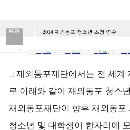
02.24
2014
2014 재외동포 청소년 초청 연수
분류 :
교육원
No.
100
등록일 :
2014.02.24
작성자 :
Admin
>
첨부파일
(57.0K)
(23.5K)
(80.0K)
(5
내려받기
[붙임]재외동포_청소년_초청연수_참가자..
[붙임]별첨3__청소년초청연수_일정표(안..
[붙임]별첨1_참가신청서.doc
[붙임]재외동포_청소년_초청연수_참가자..
□ 재외동포재단에서는 전 세계
로 아래와 같이 재외동포 청소년
재외동포재단이 향후 재외동포
청소년 및 대학생이 한자리에 