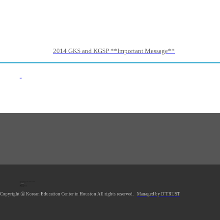
2014 GKS and KGSP **Important Message**
이전목록
1990 Post Oak Blvd, #1370, Houston, TX 77056 U.S.A.
Tel: 713.961.4104
Fax: 713.961.4135
E-mail:
hkecsec@gmail.com
Office hours: Mon-Fri 9AM-5PM
Saturday Closed
Sunday Closed
*Lunch Hour 12PM-1PM
Copyright ⓒ Korean Education Center in Houston All rights reserved.
Managed by D'TRUST