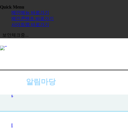
Quick Menu
메인메뉴 바로가기
메인콘텐츠 바로가기
사이트맵 바로가기
보안체크중...
알림마당
공지사항
공지사항
사진첩
자주하는 질문
묻고 답하기
전체보기
교육원
한글학교
장학금
정보공시
한국 유학
보도자료