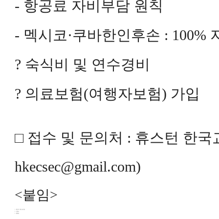
-
항공료 자비부담 원칙
- 멕시코·
쿠바한인후손 : 100% 
? 숙식비 및 연수경비
? 의료보험(여행자보험) 가입
□
접수 및 문의처 :
휴스턴 한국교육원
hkecsec@gmail.com)
<붙임>
1. 참가자 모집 공고문
2. 신청서
3. 일정표